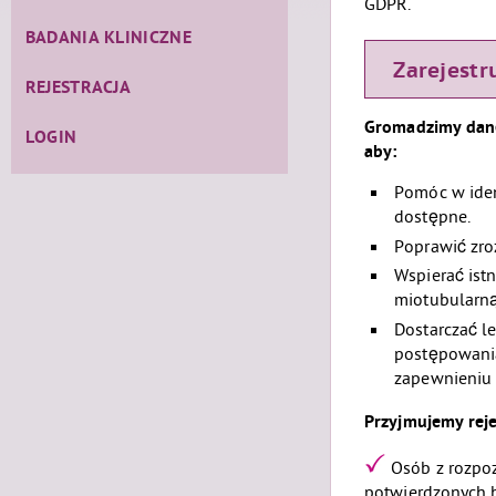
GDPR.
BADANIA KLINICZNE
Zarejestru
REJESTRACJA
Gromadzimy dane
LOGIN
aby:
Pomóc w iden
dostępne.
Poprawić zroz
Wspierać ist
miotubularną
Dostarczać l
postępowania
zapewnieniu 
Przyjmujemy reje
Osób z rozpoz
potwierdzonych 