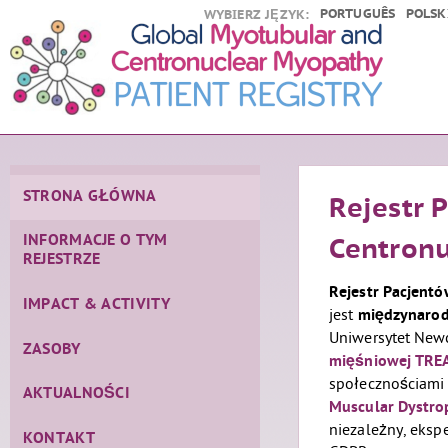
PORTUGUÊS
POLSK
WYBIERZ JĘZYK:
STRONA GŁÓWNA
Rejestr 
INFORMACJE O TYM
Centronu
REJESTRZE
Rejestr Pacjentó
IMPACT & ACTIVITY
jest
międzynaro
Uniwersytet Newc
ZASOBY
mięśniowej TR
społecznościami
AKTUALNOŚCI
Muscular Dystro
niezależny, eksp
KONTAKT