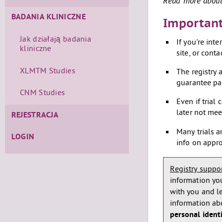
Read more about 
BADANIA KLINICZNE
Important
Jak działają badania
If you're int
kliniczne
site, or conta
XLMTM Studies
The registry a
guarantee par
CNM Studies
Even if trial
later not mee
REJESTRACJA
Many trials a
LOGIN
info on appro
Registry support
information you
with you and l
information abou
personal ident