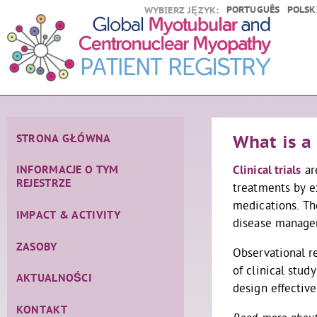
PORTUGUÊS
POLSK
WYBIERZ JĘZYK:
STRONA GŁÓWNA
What is a 
Clinical trials
ar
INFORMACJE O TYM
REJESTRZE
treatments by e
medications. The
IMPACT & ACTIVITY
disease manag
ZASOBY
Observational r
of clinical stud
AKTUALNOŚCI
design effective
KONTAKT