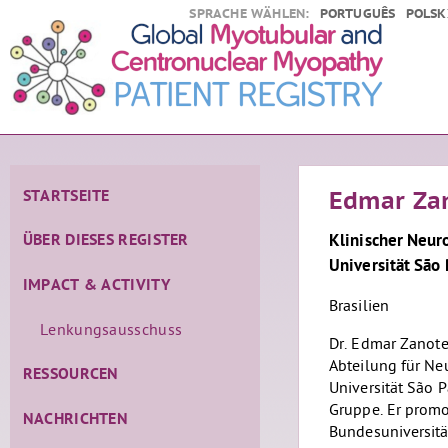
SPRACHE WÄHLEN:
PORTUGUÊS
POLSK
STARTSEITE
Edmar Zan
Klinischer Neur
ÜBER DIESES REGISTER
Universität São
IMPACT & ACTIVITY
Brasilien
Lenkungsausschuss
Dr. Edmar Zanote
Abteilung für Ne
RESSOURCEN
Universität São 
Gruppe. Er promo
NACHRICHTEN
Bundesuniversitä