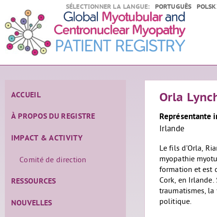
SÉLECTIONNER LA LANGUE:
PORTUGUÊS
POLSK
ACCUEIL
Orla Lync
Représentante i
À PROPOS DU REGISTRE
Irlande
IMPACT & ACTIVITY
Le fils d'Orla, Ri
myopathie myotub
Comité de direction
formation et est 
Cork, en Irlande.
RESSOURCES
traumatismes, la 
politique.
NOUVELLES